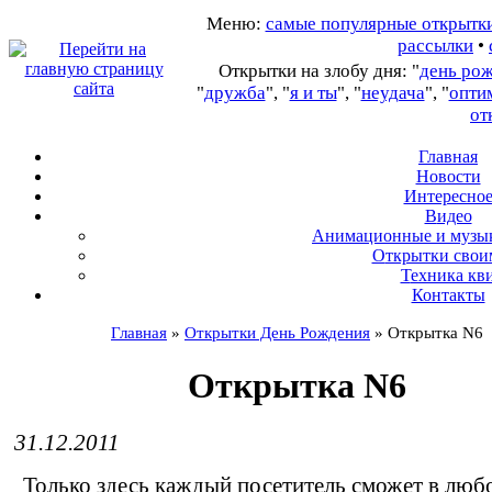
Меню:
самые популярные открытк
рассылки
•
Открытки на злобу дня: "
день ро
"
дружба
", "
я и ты
", "
неудача
", "
опти
от
Главная
Новости
Интересно
В
идео
А
нимационные и музы
О
ткрытки свои
Т
ехника кв
Контакты
Главная
»
Открытки День Рождения
»
Открытка N6
Открытка N6
31.12.2011
Только здесь каждый посетитель сможет в люб