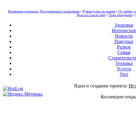
Коллекции открыток:
Поздравления и пожелания
•
Руководство по жизни
•
От любви д
Красота спасёт мир
•
Тоже праздники
•
Здоровье
Интересно
Новости
Покупки
Разное
Семья
Строительст
Техника
Услуги
Уют
Идеи и создание проекта:
Иг
Коллекция откры