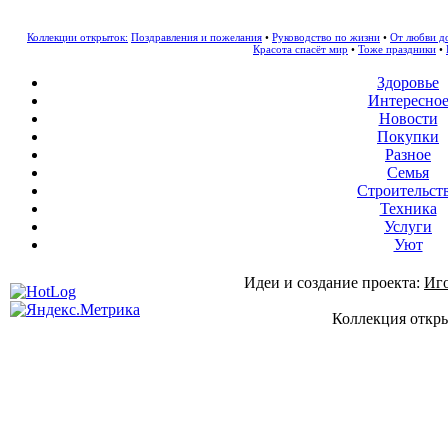
Коллекции открыток:
Поздравления и пожелания
•
Руководство по жизни
•
От любви д
Красота спасёт мир
•
Тоже праздники
•
Здоровье
Интересно
Новости
Покупки
Разное
Семья
Строительст
Техника
Услуги
Уют
Идеи и создание проекта:
Иг
Коллекция откры