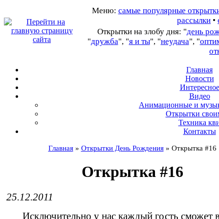
Меню:
самые популярные открытк
рассылки
•
Открытки на злобу дня: "
день ро
"
дружба
", "
я и ты
", "
неудача
", "
опти
от
Главная
Новости
Интересно
В
идео
А
нимационные и музы
О
ткрытки свои
Т
ехника кв
Контакты
Главная
»
Открытки День Рождения
»
Открытка #16
Открытка #16
25.12.2011
Исключительно у нас каждый гость сможет в