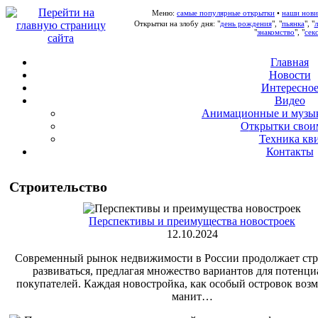
Меню:
самые популярные открытки
•
наши нови
Открытки на злобу дня: "
день рождения
", "
пьянка
", "
"
знакомство
", "
сек
Главная
Новости
Интересно
В
идео
А
нимационные и музы
О
ткрытки свои
Т
ехника кв
Контакты
Строительство
Перспективы и преимущества новостроек
12.10.2024
Современный рынок недвижимости в России продолжает ст
развиваться, предлагая множество вариантов для потенц
покупателей. Каждая новостройка, как особый островок воз
манит…