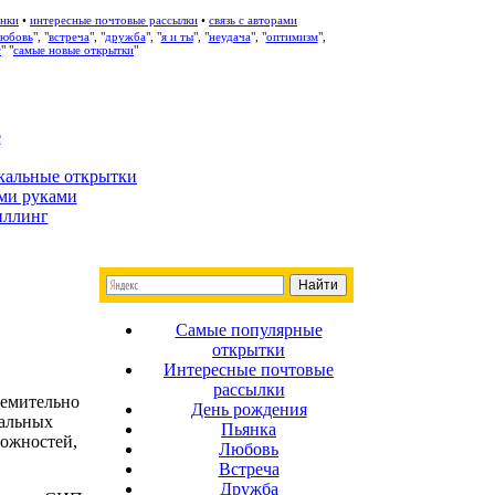
нки
•
интересные почтовые рассылки
•
связь с авторами
любовь
", "
встреча
", "
дружба
", "
я и ты
", "
неудача
", "
оптимизм
",
с
" "
самые новые открытки
"
е
кальные открытки
ми руками
иллинг
Самые популярные
открытки
Интересные почтовые
рассылки
ремительно
День рождения
иальных
Пьянка
можностей,
Любовь
Встреча
Дружба