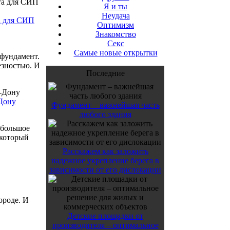
Я и ты
Неудача
а для СИП
Оптимизм
Знакомство
Секс
Самые новые открытки
 фундамент.
езностью. И
Последние
-Дону
Фундамент – важнейшая часть
любого здания
ебольшое
 который
Расскажем как заложить
надежное укрепление берега в
зависимости от его дислокации
ороде. И
Детские площадки от
производителя – оптимальное