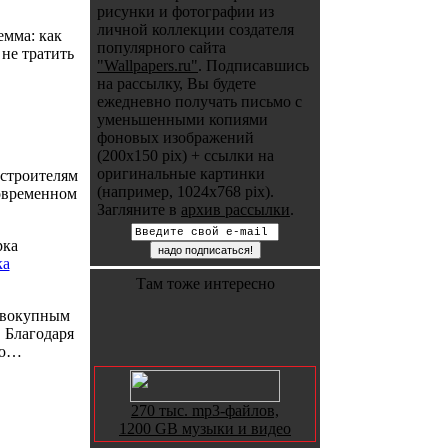
рисунки и фотографии из
личной коллекции создателя
емма: как
популярного сайта
 не тратить
"Wallpapers.ru"
. Подписавшись
на рассылку, Вы будете
ежедневно получать письмо с
уменьшенными копиями
фоновых изображений
(200x150 pix) + ссылки на
оригинальные картинки
 строителям
(например, 1024x768 pix).
современном
Загляните в
архив рассылки
.
ка
Там тоже интересно
совокупным
 Благодаря
ую…
270 тыс. mp3-файлов,
1200 GB музыки и видео