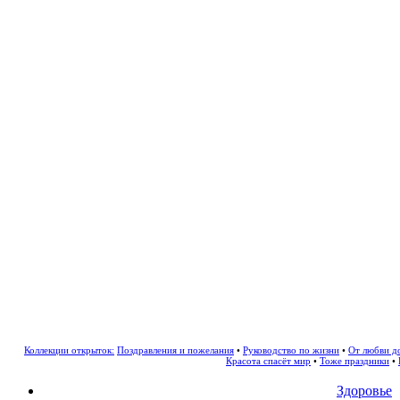
Коллекции открыток:
Поздравления и пожелания
•
Руководство по жизни
•
От любви д
Красота спасёт мир
•
Тоже праздники
•
Здоровье