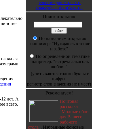
решение для жилых и
коммерческих объектов
Поиск открыток
влекательно
ьшинстве
По названиям открыток
например: "Нуждаюсь в тепле
и заботе"
По определённой тематике
е сложная
например: "встреча алкоголь
размерами
любовь"
(учитываются только буквы и
цифры,
регистр слов значения не имеет)
дения
Рекомендуем!
12 лет. А
Почтовая
ее всего,
рассылка
"Модные обои
для Вашего
рабочего
стола"
. Избранные фоновые