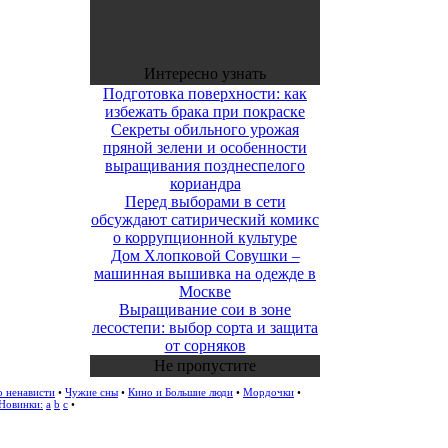
Интересно узнать
Подготовка поверхности: как
избежать брака при покраске
Секреты обильного урожая
пряной зелени и особенности
выращивания позднеспелого
кориандра
Перед выборами в сети
обсуждают сатирический комикс
о коррупционной культуре
Дом Хлопковой Совушки –
машинная вышивка на одежде в
Москве
Выращивание сои в зоне
лесостепи: выбор сорта и защита
от сорняков
Не пропустите
о ненависти
•
Чужие сны
•
Кино и Большие люди
•
Мордочки
•
Новинки:
a
b
c
•