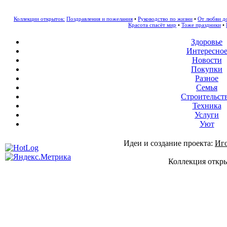
Коллекции открыток:
Поздравления и пожелания
•
Руководство по жизни
•
От любви д
Красота спасёт мир
•
Тоже праздники
•
Здоровье
Интересно
Новости
Покупки
Разное
Семья
Строительст
Техника
Услуги
Уют
Идеи и создание проекта:
Иг
Коллекция откры