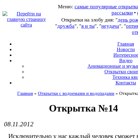
Меню:
самые популярные открытк
рассылки
•
Открытки на злобу дня: "
день ро
"
дружба
", "
я и ты
", "
неудача
", "
опти
от
Главная
Новости
Интересно
В
идео
А
нимационные и музы
О
ткрытки свои
Т
ехника кв
Контакты
Главная
»
Открытки с водоемами и водопадами
»
Открытк
Открытка №14
08.11.2012
Исключительно у нас каждый человек сможет 