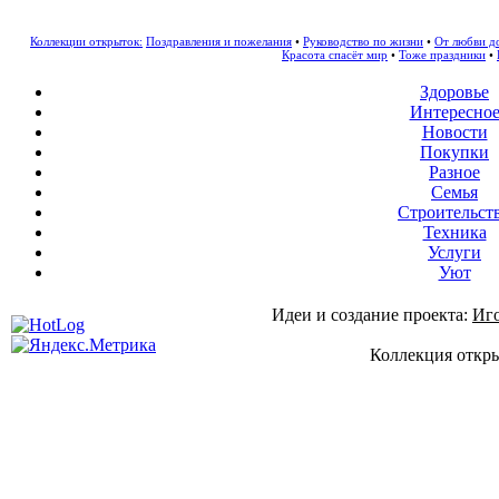
Коллекции открыток:
Поздравления и пожелания
•
Руководство по жизни
•
От любви д
Красота спасёт мир
•
Тоже праздники
•
Здоровье
Интересно
Новости
Покупки
Разное
Семья
Строительст
Техника
Услуги
Уют
Идеи и создание проекта:
Иг
Коллекция откры