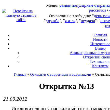
Меню:
самые популярные открытк
рассылки
•
Открытки на злобу дня: "
день ро
"
дружба
", "
я и ты
", "
неудача
", "
опти
от
Главная
Новости
Интересно
В
идео
А
нимационные и музы
О
ткрытки свои
Т
ехника кв
Контакты
Главная
»
Открытки с водоемами и водопадами
»
Открытк
Открытка №13
21.09.2012
Исключительно у нас каждый гость сможет в