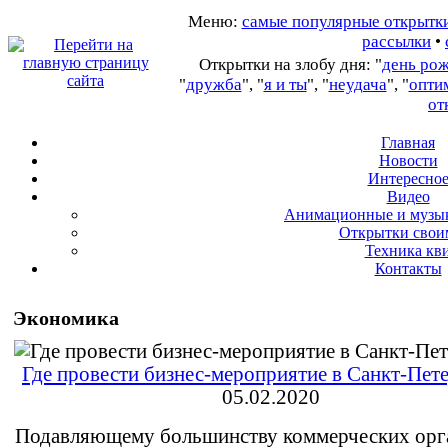
Меню:
самые популярные открытк
рассылки
•
Открытки на злобу дня: "
день ро
"
дружба
", "
я и ты
", "
неудача
", "
опти
от
Главная
Новости
Интересно
В
идео
А
нимационные и музы
О
ткрытки свои
Т
ехника кв
Контакты
Экономика
Где провести бизнес-мероприятие в Санкт-Пет
05.02.2020
Подавляющему большинству коммерческих орг