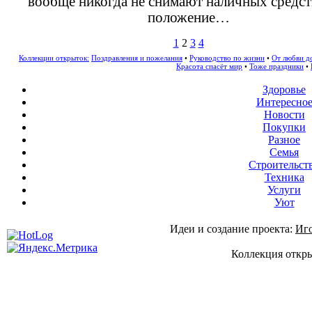
вообще никогда не снимают наличных средст
положение…
1
2
3
4
Коллекции открыток:
Поздравления и пожелания
•
Руководство по жизни
•
От любви д
Красота спасёт мир
•
Тоже праздники
•
Здоровье
Интересно
Новости
Покупки
Разное
Семья
Строительст
Техника
Услуги
Уют
Идеи и создание проекта:
Иг
Коллекция откры