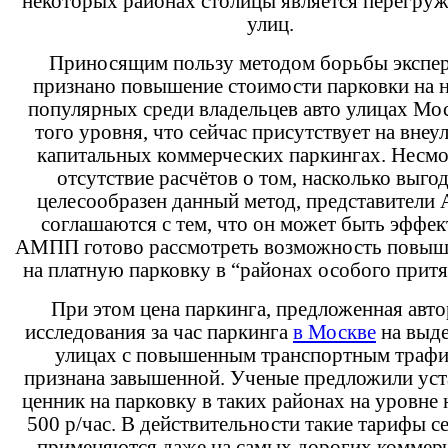
некоторых районах столицы является перегру
улиц.
Приносящим пользу методом борьбы экспе
признано повышение стоимости парковки на 
популярных среди владельцев авто улицах Мо
того уровня, что сейчас присутствует на вне
капитальных коммерческих паркингах. Несмо
отсутствие расчётов о том, насколько выгод
целесообразен данный метод, представител
соглашаются с тем, что он может быть эффек
АМПП готово рассмотреть возможность повыш
на платную парковку в “районах особого прит
При этом цена паркинга, предложенная авт
исследования за час паркинга
в Москве
на выд
улицах с повышенным транспортным трафи
признана завышенной. Ученые предложили уст
ценник на парковку в таких районах на уровне 
500 р/час. В действительности такие тарифы с
применяются даже на самых дорогих коммер