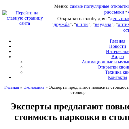
Меню:
самые популярные открытк
рассылки
•
Открытки на злобу дня: "
день ро
"
дружба
", "
я и ты
", "
неудача
", "
опти
от
Главная
Новости
Интересно
В
идео
А
нимационные и музы
О
ткрытки свои
Т
ехника кв
Контакты
Главная
»
Экономика
»
Эксперты предлагают повысить стоимость
столице
Эксперты предлагают повы
стоимость парковки в стол