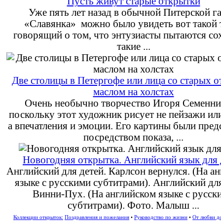
Пусть живут старые открытки
Уже пять лет назад в обычной Питерской га
«Славянка» можно было увидеть вот такой т
говорящий о том, что энтузиасты пытаются со
такие ...
Две столицы в Петергофе или лица со старых 
маслом на холстах
Очень необычно творчество Игоря Семенни
поскольку этот художник рисует не пейзажи или
а впечатления и эмоции. Его картины были пре
посредством показа, ...
Новогодняя открытка. Английский язык для 
Английский для детей. Карлсон вернулся. (На а
языке с русскими субтитрами). Английский для
Винни-Пух. (На английском языке с русск
субтитрами). Фото. Малыш ...
Коллекции открыток:
Поздравления и пожелания
•
Руководство по жизни
•
От любви д