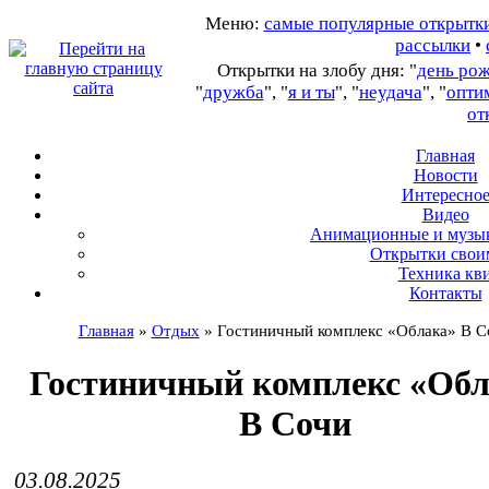
Меню:
самые популярные открытк
рассылки
•
Открытки на злобу дня: "
день ро
"
дружба
", "
я и ты
", "
неудача
", "
опти
от
Главная
Новости
Интересно
В
идео
А
нимационные и музы
О
ткрытки свои
Т
ехника кв
Контакты
Главная
»
Отдых
»
Гостиничный комплекс «Облака» В С
Гостиничный комплекс «Обл
В Сочи
03.08.2025