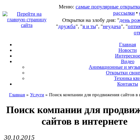
Меню:
самые популярные открытк
рассылки
•
Открытки на злобу дня: "
день ро
"
дружба
", "
я и ты
", "
неудача
", "
опти
от
Главная
Новости
Интересно
В
идео
А
нимационные и музы
О
ткрытки свои
Т
ехника кв
Контакты
Главная
»
Услуги
»
Поиск компании для продвижения сайтов в 
Поиск компании для продви
сайтов в интернете
30.10.2015