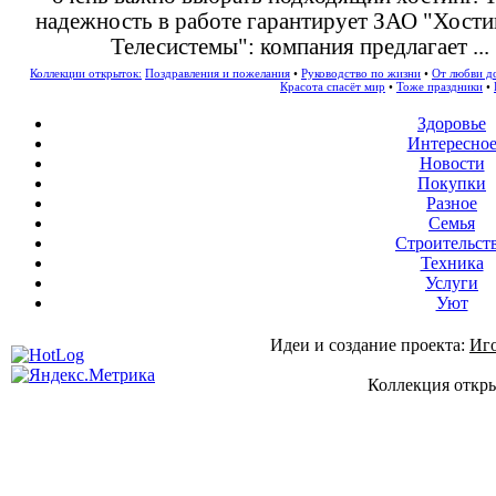
надежность в работе гарантирует ЗАО "Хост
Телесистемы": компания предлагает ...
Коллекции открыток:
Поздравления и пожелания
•
Руководство по жизни
•
От любви д
Красота спасёт мир
•
Тоже праздники
•
Здоровье
Интересно
Новости
Покупки
Разное
Семья
Строительст
Техника
Услуги
Уют
Идеи и создание проекта:
Иг
Коллекция откры