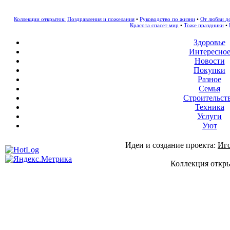
Коллекции открыток:
Поздравления и пожелания
•
Руководство по жизни
•
От любви д
Красота спасёт мир
•
Тоже праздники
•
Здоровье
Интересно
Новости
Покупки
Разное
Семья
Строительст
Техника
Услуги
Уют
Идеи и создание проекта:
Иг
Коллекция откры