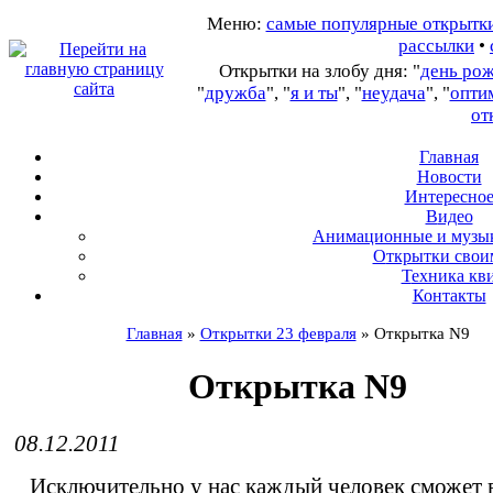
Меню:
самые популярные открытк
рассылки
•
Открытки на злобу дня: "
день ро
"
дружба
", "
я и ты
", "
неудача
", "
опти
от
Главная
Новости
Интересно
В
идео
А
нимационные и музы
О
ткрытки свои
Т
ехника кв
Контакты
Главная
»
Открытки 23 февраля
»
Открытка N9
Открытка N9
08.12.2011
Исключительно у нас каждый человек сможет 