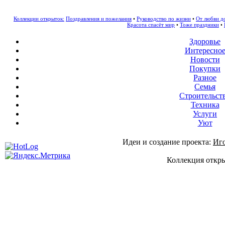
Коллекции открыток:
Поздравления и пожелания
•
Руководство по жизни
•
От любви д
Красота спасёт мир
•
Тоже праздники
•
Здоровье
Интересно
Новости
Покупки
Разное
Семья
Строительст
Техника
Услуги
Уют
Идеи и создание проекта:
Иг
Коллекция откры