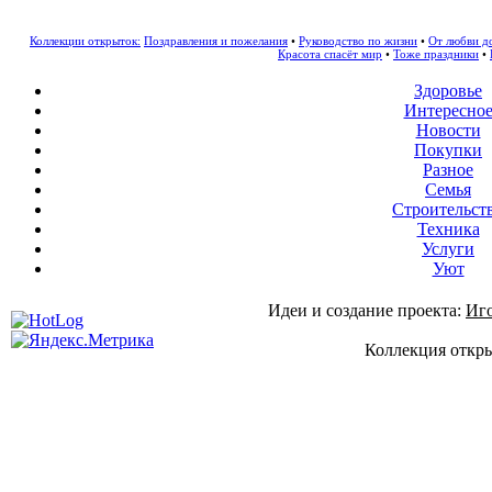
Коллекции открыток:
Поздравления и пожелания
•
Руководство по жизни
•
От любви д
Красота спасёт мир
•
Тоже праздники
•
Здоровье
Интересно
Новости
Покупки
Разное
Семья
Строительст
Техника
Услуги
Уют
Идеи и создание проекта:
Иг
Коллекция откры