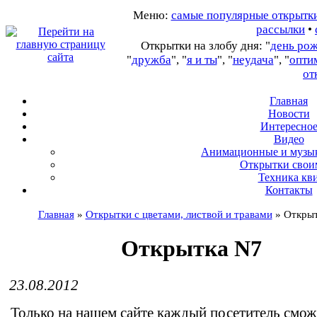
Меню:
самые популярные открытк
рассылки
•
Открытки на злобу дня: "
день ро
"
дружба
", "
я и ты
", "
неудача
", "
опти
от
Главная
Новости
Интересно
В
идео
А
нимационные и музы
О
ткрытки свои
Т
ехника кв
Контакты
Главная
»
Открытки с цветами, листвой и травами
»
Открыт
Открытка N7
23.08.2012
Только на нашем сайте каждый посетитель смож