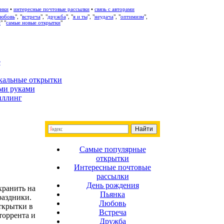
нки
•
интересные почтовые рассылки
•
связь с авторами
любовь
", "
встреча
", "
дружба
", "
я и ты
", "
неудача
", "
оптимизм
",
с
" "
самые новые открытки
"
е
кальные открытки
ми руками
иллинг
Самые популярные
открытки
Интересные почтовые
рассылки
День рождения
хранить на
Пьянка
раздники.
Любовь
ткрытки в
Встреча
торрента и
Дружба