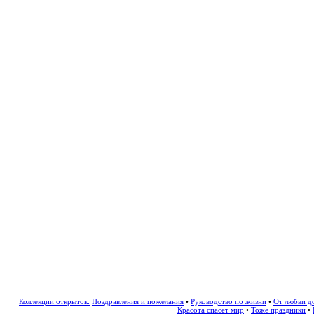
Коллекции открыток:
Поздравления и пожелания
•
Руководство по жизни
•
От любви д
Красота спасёт мир
•
Тоже праздники
•