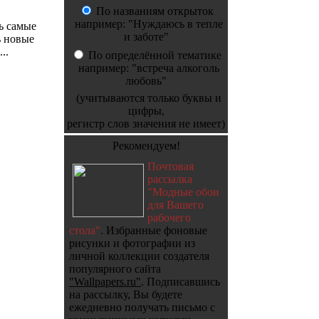
По названиям открыток
например: "Нуждаюсь в тепле
ь самые
и заботе"
ь новые
..
По определённой тематике
например: "встреча алкоголь
любовь"
(учитываются только буквы и
цифры,
регистр слов значения не имеет)
Рекомендуем!
Почтовая
рассылка
"Модные обои
для Вашего
рабочего
стола"
. Избранные фоновые
рисунки и фотографии из
личной коллекции создателя
популярного сайта
"Wallpapers.ru"
. Подписавшись
на рассылку, Вы будете
ежедневно получать письмо с