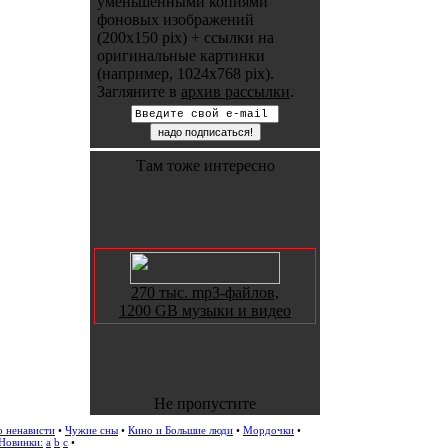
уменьшенными копиями
фоновых изображений
(200x150 pix) + ссылки на
оригинальные картинки
(например, 1024x768 pix).
Загляните в
архив рассылки
.
Там тоже интересно
270 тыс. mp3-файлов,
1200 GB музыки и видео
Не пропустите
о ненависти
•
Чужие сны
•
Кино и Большие люди
•
Мордочки
•
Новинки:
a
b
c
•