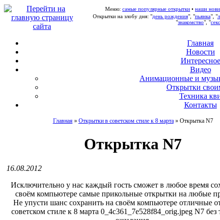
Меню:
самые популярные открытки
•
наши нови
Открытки на злобу дня: "
день рождения
", "
пьянка
", "
"
знакомство
", "
сек
Главная
Новости
Интересно
В
идео
А
нимационные и музы
О
ткрытки свои
Т
ехника кв
Контакты
Главная
»
Открытки в советском стиле к 8 марта
»
Открытка N7
Открытка N7
16.08.2012
Исключительно у нас каждый гость сможет в любое время со
своём компьютере самые прикольные открытки на любые п
Не упусти шанс сохранить на своём компьютере отличные о
советском стиле к 8 марта 0_4c361_7e528f84_orig.jpeg N7 без 