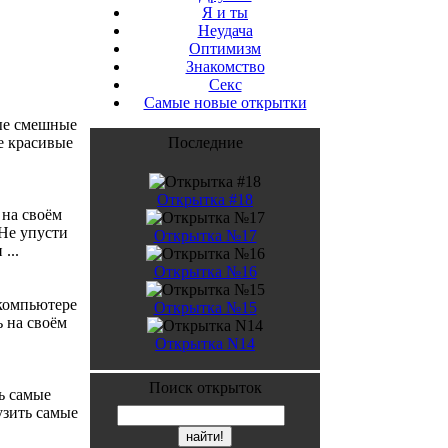
Я и ты
Неудача
Оптимизм
Знакомство
Секс
Самые новые открытки
мые смешные
е красивые
Последние
Открытка #18
 на своём
Не упусти
Открытка №17
...
Открытка №16
 компьютере
Открытка №15
 на своём
Открытка N14
Поиск открыток
ь самые
узить самые