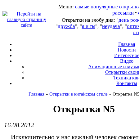
Меню:
самые популярные открытк
рассылки
•
Открытки на злобу дня: "
день ро
"
дружба
", "
я и ты
", "
неудача
", "
опти
от
Главная
Новости
Интересно
В
идео
А
нимационные и музы
О
ткрытки свои
Т
ехника кв
Контакты
Главная
»
Открытки в китайском стиле
»
Открытка N
Открытка N5
16.08.2012
Исключительно у нас каждый человек сможет 