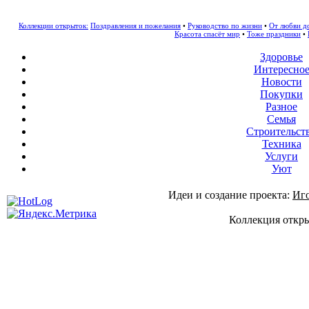
Коллекции открыток:
Поздравления и пожелания
•
Руководство по жизни
•
От любви д
Красота спасёт мир
•
Тоже праздники
•
Здоровье
Интересно
Новости
Покупки
Разное
Семья
Строительст
Техника
Услуги
Уют
Идеи и создание проекта:
Иг
Коллекция откры