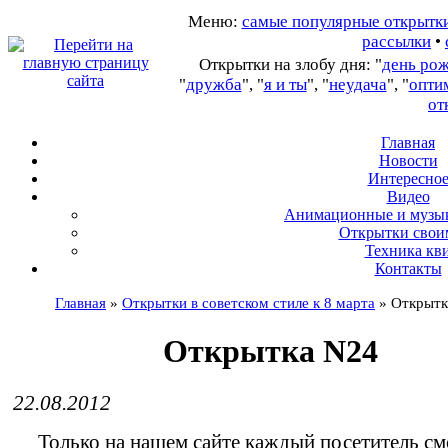
Меню:
самые популярные открытк
рассылки
•
Открытки на злобу дня: "
день ро
"
дружба
", "
я и ты
", "
неудача
", "
опти
от
Главная
Новости
Интересно
В
идео
А
нимационные и музы
О
ткрытки свои
Т
ехника кв
Контакты
Главная
»
Открытки в советском стиле к 8 марта
»
Открытк
Открытка N24
22.08.2012
Только на нашем сайте каждый посетитель см