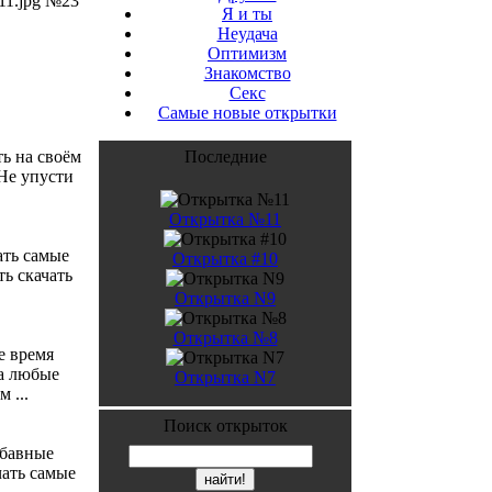
11.jpg №23
Я и ты
Неудача
Оптимизм
Знакомство
Секс
Самые новые открытки
ь на своём
Последние
Не упусти
Открытка №11
ать самые
Открытка #10
ь скачать
Открытка N9
Открытка №8
е время
а любые
Открытка N7
 ...
Поиск открыток
абавные
чать самые