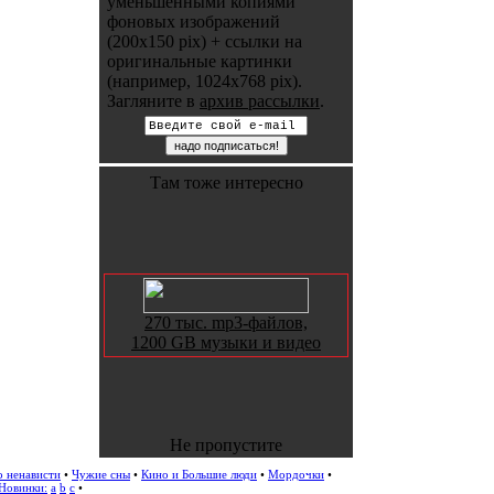
уменьшенными копиями
фоновых изображений
(200x150 pix) + ссылки на
оригинальные картинки
(например, 1024x768 pix).
Загляните в
архив рассылки
.
Там тоже интересно
270 тыс. mp3-файлов,
1200 GB музыки и видео
Не пропустите
о ненависти
•
Чужие сны
•
Кино и Большие люди
•
Мордочки
•
Новинки:
a
b
c
•