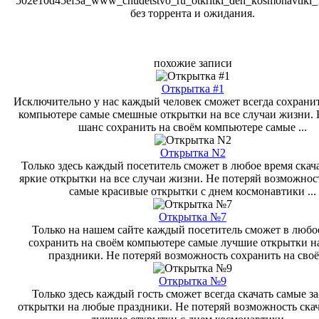
502e10d45ef3a_www_chudetstvo_ru_otkritki_den_kosmonavtiki_
без торрента и ожидания.
похожие записи
Открытка #1
Исключительно у нас каждый человек сможет всегда сохранит
компьютере самые смешные открытки на все случаи жизни. 
шанс сохранить на своём компьютере самые ...
Открытка N2
Только здесь каждый посетитель сможет в любое время скач
яркие открытки на все случаи жизни. Не потеряй возможност
самые красивые открытки с днем космонавтики ...
Открытка №7
Только на нашем сайте каждый посетитель сможет в любо
сохранить на своём компьютере самые лучшие открытки н
праздники. Не потеряй возможность сохранить на своём
Открытка №9
Только здесь каждый гость сможет всегда скачать самые з
открытки на любые праздники. Не потеряй возможность ска