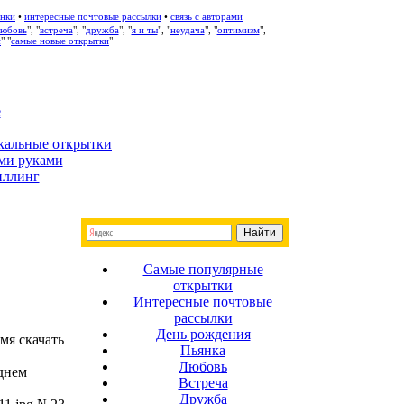
нки
•
интересные почтовые рассылки
•
связь с авторами
любовь
", "
встреча
", "
дружба
", "
я и ты
", "
неудача
", "
оптимизм
",
с
" "
самые новые открытки
"
е
кальные открытки
ми руками
иллинг
Самые популярные
открытки
Интересные почтовые
рассылки
День рождения
мя скачать
Пьянка
Любовь
днем
Встреча
Дружба