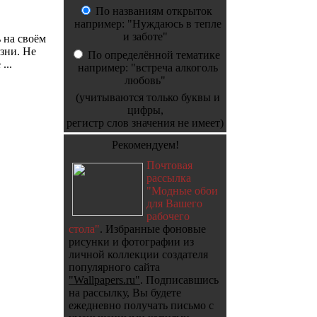
По названиям открыток
например: "Нуждаюсь в тепле
и заботе"
 на своём
зни. Не
По определённой тематике
...
например: "встреча алкоголь
любовь"
(учитываются только буквы и
цифры,
регистр слов значения не имеет)
Рекомендуем!
Почтовая
рассылка
"Модные обои
для Вашего
рабочего
стола"
. Избранные фоновые
рисунки и фотографии из
личной коллекции создателя
популярного сайта
"Wallpapers.ru"
. Подписавшись
на рассылку, Вы будете
ежедневно получать письмо с