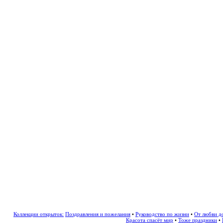
Коллекции открыток:
Поздравления и пожелания
•
Руководство по жизни
•
От любви д
Красота спасёт мир
•
Тоже праздники
•