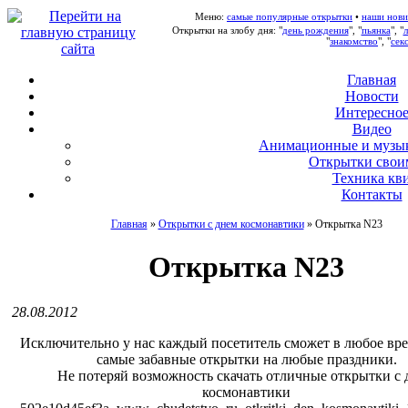
Меню:
самые популярные открытки
•
наши нови
Открытки на злобу дня: "
день рождения
", "
пьянка
", "
"
знакомство
", "
сек
Главная
Новости
Интересно
В
идео
А
нимационные и музы
О
ткрытки свои
Т
ехника кв
Контакты
Главная
»
Открытки с днем космонавтики
»
Открытка N23
Открытка N23
28.08.2012
Исключительно у нас каждый посетитель сможет в любое вре
самые забавные открытки на любые праздники.
Не потеряй возможность скачать отличные открытки с 
космонавтики