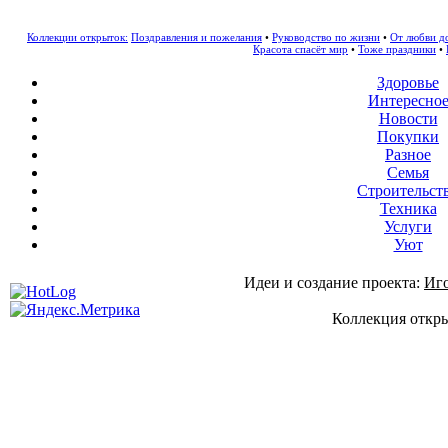
Коллекции открыток:
Поздравления и пожелания
•
Руководство по жизни
•
От любви д
Красота спасёт мир
•
Тоже праздники
•
Здоровье
Интересно
Новости
Покупки
Разное
Семья
Строительст
Техника
Услуги
Уют
Идеи и создание проекта:
Иг
Коллекция откры