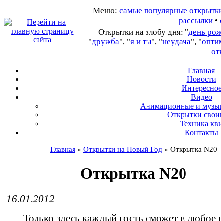
Меню:
самые популярные открытк
рассылки
•
Открытки на злобу дня: "
день ро
"
дружба
", "
я и ты
", "
неудача
", "
опти
от
Главная
Новости
Интересно
В
идео
А
нимационные и музы
О
ткрытки свои
Т
ехника кв
Контакты
Главная
»
Открытки на Новый Год
»
Открытка N20
Открытка N20
16.01.2012
Только здесь каждый гость сможет в любое 