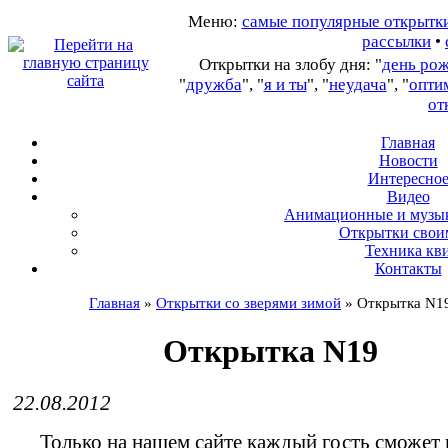
Меню:
самые популярные открытк
рассылки
•
Открытки на злобу дня: "
день ро
"
дружба
", "
я и ты
", "
неудача
", "
опти
от
Главная
Новости
Интересно
В
идео
А
нимационные и музы
О
ткрытки свои
Т
ехника кв
Контакты
Главная
»
Открытки со зверями зимой
»
Открытка N1
Открытка N19
22.08.2012
Только на нашем сайте каждый гость сможет 