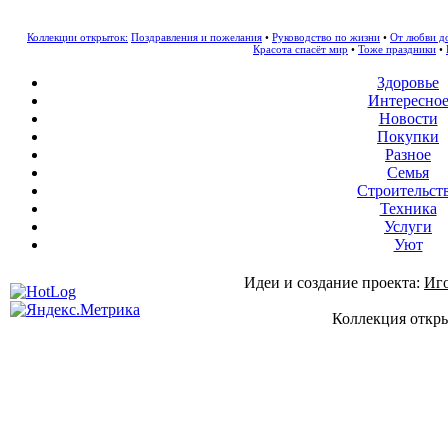
Коллекции открыток:
Поздравления и пожелания
•
Руководство по жизни
•
От любви д
Красота спасёт мир
•
Тоже праздники
•
Здоровье
Интересно
Новости
Покупки
Разное
Семья
Строительст
Техника
Услуги
Уют
Идеи и создание проекта:
Иг
Коллекция откры