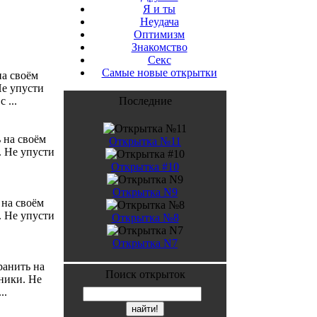
Я и ты
Неудача
Оптимизм
Знакомство
Секс
Самые новые открытки
на своём
Не упусти
 ...
Последние
 на своём
Открытка №11
. Не упусти
Открытка #10
Открытка N9
 на своём
. Не упусти
Открытка №8
Открытка N7
ранить на
Поиск открыток
ники. Не
..