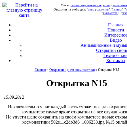
Меню:
самые популярные открытки
•
наши нови
Открытки на злобу дня: "
день рождения
", "
пьянка
", "
"
знакомство
", "
сек
Главная
Новости
Интересно
В
идео
А
нимационные и музы
О
ткрытки свои
Т
ехника кв
Контакты
Главная
»
Открытки с днем космонавтики
»
Открытка N15
Открытка N15
15.09.2012
Исключительно у нас каждый гость сможет всегда сохранить
компьютере самые яркие открытки на все случаи жиз
Не упусти шанс сохранить на своём компьютере новые откры
космонавтики 502e11c2db3d6_1606233.jpg №15 онлай