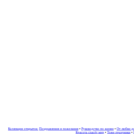
Коллекции открыток:
Поздравления и пожелания
•
Руководство по жизни
•
От любви д
Красота спасёт мир
•
Тоже праздники
•