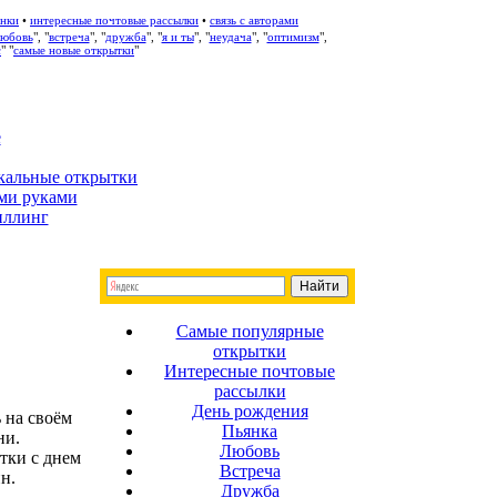
нки
•
интересные почтовые рассылки
•
связь с авторами
любовь
", "
встреча
", "
дружба
", "
я и ты
", "
неудача
", "
оптимизм
",
с
" "
самые новые открытки
"
е
кальные открытки
ми руками
иллинг
Самые популярные
открытки
Интересные почтовые
рассылки
День рождения
 на своём
Пьянка
ни.
Любовь
тки с днем
Встреча
н.
Дружба