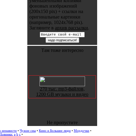
уменьшенными копиями
фоновых изображений
(200x150 pix) + ссылки на
оригинальные картинки
(например, 1024x768 pix).
Загляните в
архив рассылки
.
Там тоже интересно
270 тыс. mp3-файлов,
1200 GB музыки и видео
Не пропустите
о ненависти
•
Чужие сны
•
Кино и Большие люди
•
Мордочки
•
Новинки:
a
b
c
•