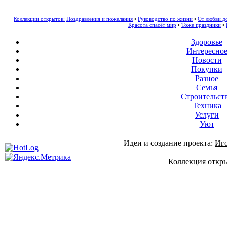
Коллекции открыток:
Поздравления и пожелания
•
Руководство по жизни
•
От любви д
Красота спасёт мир
•
Тоже праздники
•
Здоровье
Интересно
Новости
Покупки
Разное
Семья
Строительст
Техника
Услуги
Уют
Идеи и создание проекта:
Иг
Коллекция откры