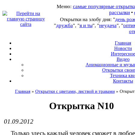
Меню:
самые популярные открытк
рассылки
•
Открытки на злобу дня: "
день ро
"
дружба
", "
я и ты
", "
неудача
", "
опти
от
Главная
Новости
Интересно
В
идео
А
нимационные и музы
О
ткрытки свои
Т
ехника кв
Контакты
Главная
»
Открытки с цветами, листвой и травами
»
Открыт
Открытка N10
01.09.2012
Только здесь каждый человек сможет в любое