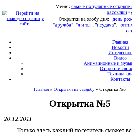
Меню:
самые популярные открытк
рассылки
•
Открытки на злобу дня: "
день ро
"
дружба
", "
я и ты
", "
неудача
", "
опти
от
Главная
Новости
Интересно
В
идео
А
нимационные и музы
О
ткрытки свои
Т
ехника кв
Контакты
Главная
»
Открытки на свадьбу
»
Открытка №5
Открытка №5
20.12.2011
Только здесь каждый посетитель сможет вс