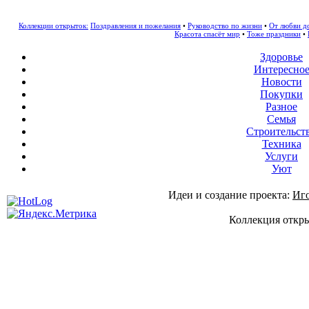
Коллекции открыток:
Поздравления и пожелания
•
Руководство по жизни
•
От любви д
Красота спасёт мир
•
Тоже праздники
•
Здоровье
Интересно
Новости
Покупки
Разное
Семья
Строительст
Техника
Услуги
Уют
Идеи и создание проекта:
Иг
Коллекция откры