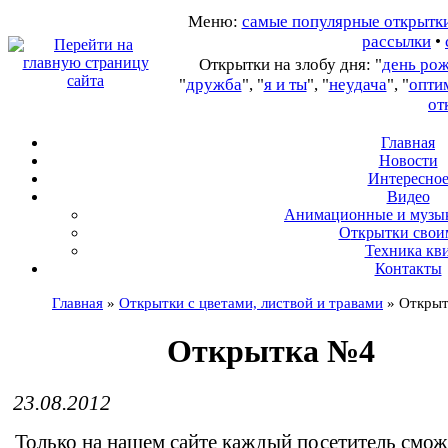
Меню:
самые популярные открытк
рассылки
•
Открытки на злобу дня: "
день ро
"
дружба
", "
я и ты
", "
неудача
", "
опти
от
Главная
Новости
Интересно
В
идео
А
нимационные и музы
О
ткрытки свои
Т
ехника кв
Контакты
Главная
»
Открытки с цветами, листвой и травами
»
Откры
Открытка №4
23.08.2012
Только на нашем сайте каждый посетитель смож