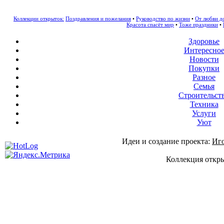
Коллекции открыток:
Поздравления и пожелания
•
Руководство по жизни
•
От любви д
Красота спасёт мир
•
Тоже праздники
•
Здоровье
Интересно
Новости
Покупки
Разное
Семья
Строительст
Техника
Услуги
Уют
Идеи и создание проекта:
Иг
Коллекция откры