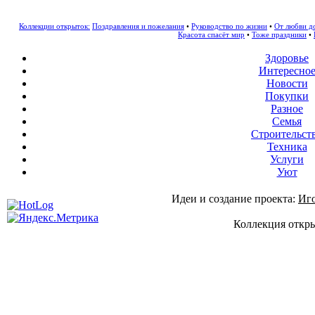
Коллекции открыток:
Поздравления и пожелания
•
Руководство по жизни
•
От любви д
Красота спасёт мир
•
Тоже праздники
•
Здоровье
Интересно
Новости
Покупки
Разное
Семья
Строительст
Техника
Услуги
Уют
Идеи и создание проекта:
Иг
Коллекция откры