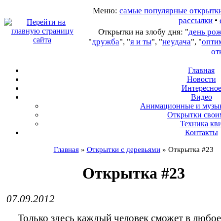
Меню:
самые популярные открытк
рассылки
•
Открытки на злобу дня: "
день ро
"
дружба
", "
я и ты
", "
неудача
", "
опти
от
Главная
Новости
Интересно
В
идео
А
нимационные и музы
О
ткрытки свои
Т
ехника кв
Контакты
Главная
»
Открытки с деревьями
»
Открытка #23
Открытка #23
07.09.2012
Только здесь каждый человек сможет в любое