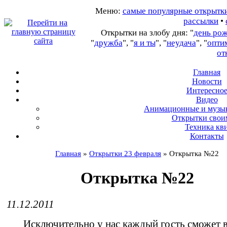
Меню:
самые популярные открытк
рассылки
•
Открытки на злобу дня: "
день ро
"
дружба
", "
я и ты
", "
неудача
", "
опти
от
Главная
Новости
Интересно
В
идео
А
нимационные и музы
О
ткрытки свои
Т
ехника кв
Контакты
Главная
»
Открытки 23 февраля
»
Открытка №22
Открытка №22
11.12.2011
Исключительно у нас каждый гость сможет в