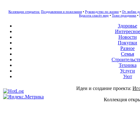
Коллекции открыток:
Поздравления и пожелания
•
Руководство по жизни
•
От любви д
Красота спасёт мир
•
Тоже праздники
•
Здоровье
Интересно
Новости
Покупки
Разное
Семья
Строительст
Техника
Услуги
Уют
Идеи и создание проекта:
Иг
Коллекция откры