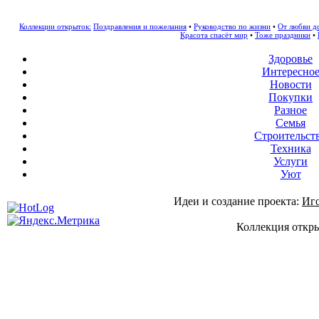
Коллекции открыток:
Поздравления и пожелания
•
Руководство по жизни
•
От любви д
Красота спасёт мир
•
Тоже праздники
•
Здоровье
Интересно
Новости
Покупки
Разное
Семья
Строительст
Техника
Услуги
Уют
Идеи и создание проекта:
Иг
Коллекция откры