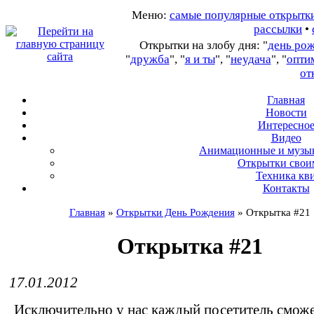
Меню:
самые популярные открытк
рассылки
•
Открытки на злобу дня: "
день ро
"
дружба
", "
я и ты
", "
неудача
", "
опти
от
Главная
Новости
Интересно
В
идео
А
нимационные и музы
О
ткрытки свои
Т
ехника кв
Контакты
Главная
»
Открытки День Рождения
»
Открытка #21
Открытка #21
17.01.2012
Исключительно у нас каждый посетитель сможе