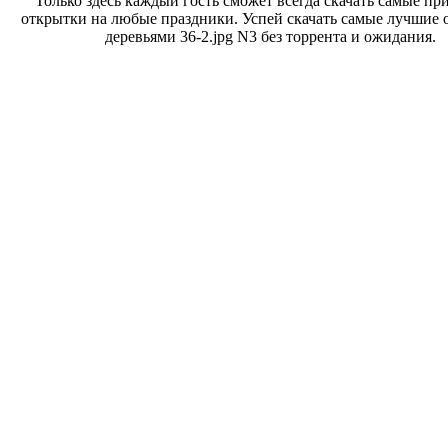
Только здесь каждый гость сможет всегда скачать самые пр
открытки на любые праздники. Успей скачать самые лучшие 
деревьями 36-2.jpg N3 без торрента и ожидания.