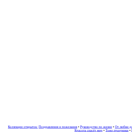
Коллекции открыток:
Поздравления и пожелания
•
Руководство по жизни
•
От любви д
Красота спасёт мир
•
Тоже праздники
•