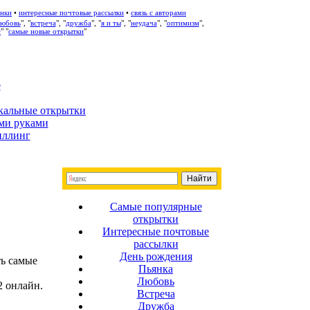
нки
•
интересные почтовые рассылки
•
связь с авторами
любовь
", "
встреча
", "
дружба
", "
я и ты
", "
неудача
", "
оптимизм
",
с
" "
самые новые открытки
"
е
кальные открытки
ми руками
иллинг
Самые популярные
открытки
Интересные почтовые
рассылки
День рождения
ть самые
Пьянка
Любовь
2 онлайн.
Встреча
Дружба