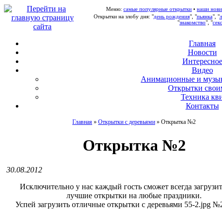
Меню:
самые популярные открытки
•
наши нови
Открытки на злобу дня: "
день рождения
", "
пьянка
", "
"
знакомство
", "
сек
Главная
Новости
Интересно
В
идео
А
нимационные и музы
О
ткрытки свои
Т
ехника кв
Контакты
Главная
»
Открытки с деревьями
»
Открытка №2
Открытка №2
30.08.2012
Исключительно у нас каждый гость сможет всегда загрузи
лучшие открытки на любые праздники.
Успей загрузить отличные открытки с деревьями 55-2.jpg №