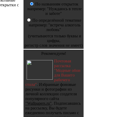
икольные
По названиям открыток
открытки с
например: "Нуждаюсь в тепле
и заботе"
По определённой тематике
например: "встреча алкоголь
любовь"
(учитываются только буквы и
цифры,
регистр слов значения не имеет)
Рекомендуем!
Почтовая
рассылка
"Модные обои
для Вашего
рабочего
стола"
. Избранные фоновые
рисунки и фотографии из
личной коллекции создателя
популярного сайта
"Wallpapers.ru"
. Подписавшись
на рассылку, Вы будете
ежедневно получать письмо с