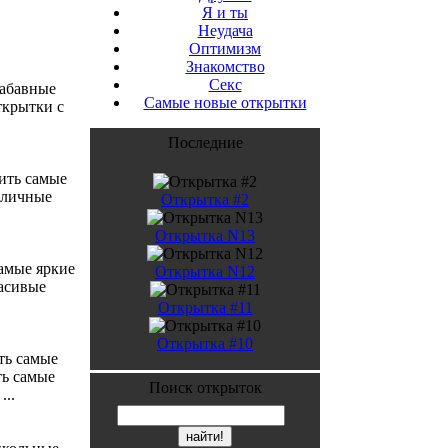
Я и ты
Неудача
Оптимизм
Знакомство
Секс
забавные
Самые новые открытки
ткрытки с
Последние
зить самые
тличные
Открытка #2
Открытка N13
самые яркие
Открытка N12
расивые
Открытка #11
Открытка #10
ть самые
ть самые
Поиск открыток
..