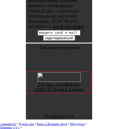
уменьшенными копиями
фоновых изображений
(200x150 pix) + ссылки на
оригинальные картинки
(например, 1024x768 pix).
Загляните в
архив рассылки
.
Там тоже интересно
270 тыс. mp3-файлов,
1200 GB музыки и видео
Не пропустите
о ненависти
•
Чужие сны
•
Кино и Большие люди
•
Мордочки
•
Новинки:
a
b
c
•