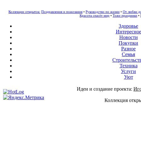
Коллекции открыток:
Поздравления и пожелания
•
Руководство по жизни
•
От любви д
Красота спасёт мир
•
Тоже праздники
•
Здоровье
Интересно
Новости
Покупки
Разное
Семья
Строительст
Техника
Услуги
Уют
Идеи и создание проекта:
Иг
Коллекция откры