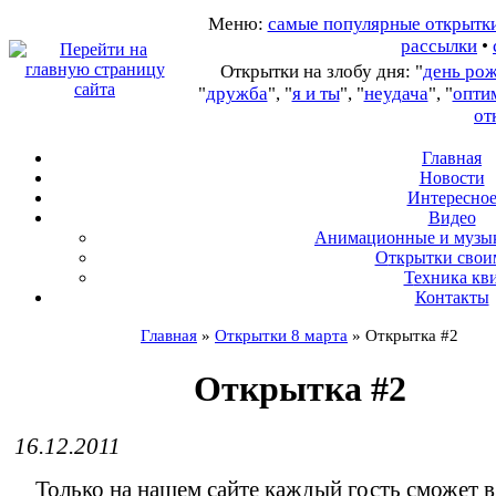
Меню:
самые популярные открытк
рассылки
•
Открытки на злобу дня: "
день ро
"
дружба
", "
я и ты
", "
неудача
", "
опти
от
Главная
Новости
Интересно
В
идео
А
нимационные и музы
О
ткрытки свои
Т
ехника кв
Контакты
Главная
»
Открытки 8 марта
»
Открытка #2
Открытка #2
16.12.2011
Только на нашем сайте каждый гость сможет 