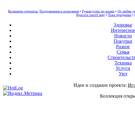
Коллекции открыток:
Поздравления и пожелания
•
Руководство по жизни
•
От любви д
Красота спасёт мир
•
Тоже праздники
•
Здоровье
Интересно
Новости
Покупки
Разное
Семья
Строительст
Техника
Услуги
Уют
Идеи и создание проекта:
Иг
Коллекция откры