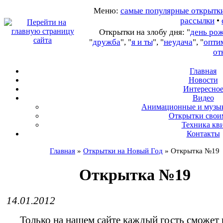
Меню:
самые популярные открытк
рассылки
•
Открытки на злобу дня: "
день ро
"
дружба
", "
я и ты
", "
неудача
", "
опти
от
Главная
Новости
Интересно
В
идео
А
нимационные и музы
О
ткрытки свои
Т
ехника кв
Контакты
Главная
»
Открытки на Новый Год
»
Открытка №19
Открытка №19
14.01.2012
Только на нашем сайте каждый гость сможет 