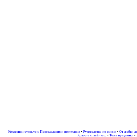
Коллекции открыток:
Поздравления и пожелания
•
Руководство по жизни
•
От любви д
Красота спасёт мир
•
Тоже праздники
•