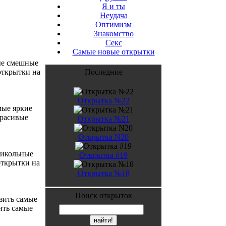
Я и ты
Неудача
Оптимизм
Знакомство
Секс
Самые новые открытки
мые смешные
открытки на
Последние
Открытка №22
мые яркие
красивые
Открытка №21
Открытка N20
рикольные
Открытка #19
открытки на
Открытка №18
Поиск открыток
зить самые
ить самые