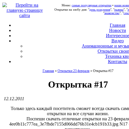
Меню:
самые популярные открытки
•
наши нови
Открытки на злобу дня: "
день рождения
", "
пьянка
", "
"
знакомство
", "
сек
Главная
Новости
Интересно
В
идео
А
нимационные и музы
О
ткрытки свои
Т
ехника кв
Контакты
Главная
»
Открытки 23 февраля
»
Открытка #17
Открытка #17
12.12.2011
Только здесь каждый посетитель сможет всегда скачать сам
открытки на все случаи жизни.
Поспеши скачать отличные открытки на 23 феврал
4ee0b11c777ea_3e7fbde7155d066dd76b31e4cb191b33.jpg N17 