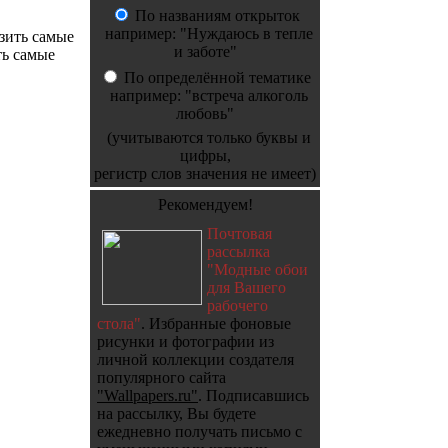
По названиям открыток
например: "Нуждаюсь в тепле
зить самые
и заботе"
ть самые
По определённой тематике
например: "встреча алкоголь
любовь"
(учитываются только буквы и
цифры,
регистр слов значения не имеет)
Рекомендуем!
Почтовая
рассылка
"Модные обои
для Вашего
рабочего
стола"
. Избранные фоновые
рисунки и фотографии из
личной коллекции создателя
популярного сайта
"Wallpapers.ru"
. Подписавшись
на рассылку, Вы будете
ежедневно получать письмо с