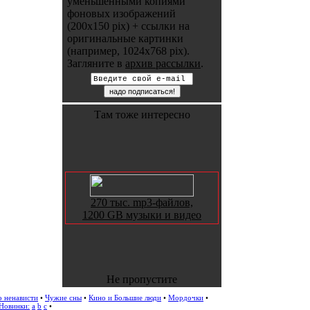
уменьшенными копиями
фоновых изображений
(200x150 pix) + ссылки на
оригинальные картинки
(например, 1024x768 pix).
Загляните в
архив рассылки
.
Там тоже интересно
270 тыс. mp3-файлов,
1200 GB музыки и видео
Не пропустите
о ненависти
•
Чужие сны
•
Кино и Большие люди
•
Мордочки
•
Новинки:
a
b
c
•