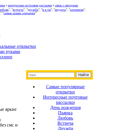
нки
•
интересные почтовые рассылки
•
связь с авторами
любовь
", "
встреча
", "
дружба
", "
я и ты
", "
неудача
", "
оптимизм
",
с
" "
самые новые открытки
"
е
кальные открытки
ми руками
иллинг
Самые популярные
открытки
Интересные почтовые
рассылки
День рождения
ые яркие
Пьянка
Любовь
я
Встреча
без смс и
Дружба