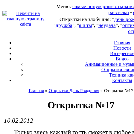
Меню:
самые популярные открытк
рассылки
•
Открытки на злобу дня: "
день ро
"
дружба
", "
я и ты
", "
неудача
", "
опти
от
Главная
Новости
Интересно
В
идео
А
нимационные и музы
О
ткрытки свои
Т
ехника кв
Контакты
Главная
»
Открытки День Рождения
»
Открытка №17
Открытка №17
10.02.2012
Только здесь каждый гость сможет в любое 