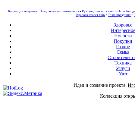
Коллекции открыток:
Поздравления и пожелания
•
Руководство по жизни
•
От любви д
Красота спасёт мир
•
Тоже праздники
•
Здоровье
Интересно
Новости
Покупки
Разное
Семья
Строительст
Техника
Услуги
Уют
Идеи и создание проекта:
Иг
Коллекция откры