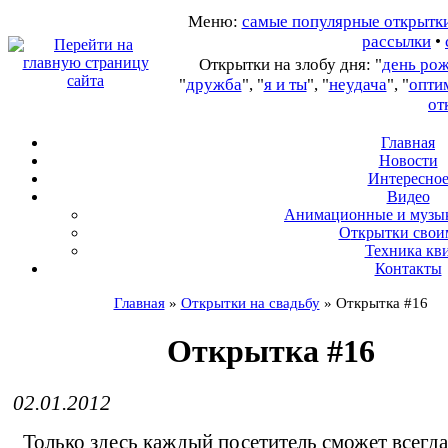
Меню:
самые популярные открытк
рассылки
•
Открытки на злобу дня: "
день ро
"
дружба
", "
я и ты
", "
неудача
", "
опти
от
Главная
Новости
Интересно
В
идео
А
нимационные и музы
О
ткрытки свои
Т
ехника кв
Контакты
Главная
»
Открытки на свадьбу
»
Открытка #16
Открытка #16
02.01.2012
Только здесь каждый посетитель сможет всегда