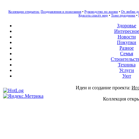
Коллекции открыток:
Поздравления и пожелания
•
Руководство по жизни
•
От любви д
Красота спасёт мир
•
Тоже праздники
•
Здоровье
Интересно
Новости
Покупки
Разное
Семья
Строительст
Техника
Услуги
Уют
Идеи и создание проекта:
Иг
Коллекция откры