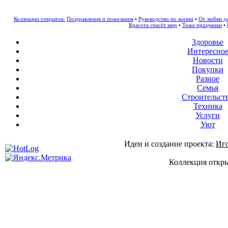
Коллекции открыток:
Поздравления и пожелания
•
Руководство по жизни
•
От любви д
Красота спасёт мир
•
Тоже праздники
•
Здоровье
Интересно
Новости
Покупки
Разное
Семья
Строительст
Техника
Услуги
Уют
Идеи и создание проекта:
Иг
Коллекция откры