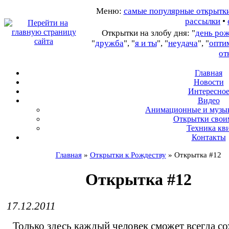
Меню:
самые популярные открытк
рассылки
•
Открытки на злобу дня: "
день ро
"
дружба
", "
я и ты
", "
неудача
", "
опти
от
Главная
Новости
Интересно
В
идео
А
нимационные и музы
О
ткрытки свои
Т
ехника кв
Контакты
Главная
»
Открытки к Рождеству
»
Открытка #12
Открытка #12
17.12.2011
Только здесь каждый человек сможет всегда с