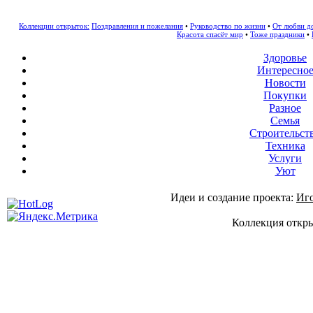
Коллекции открыток:
Поздравления и пожелания
•
Руководство по жизни
•
От любви д
Красота спасёт мир
•
Тоже праздники
•
Здоровье
Интересно
Новости
Покупки
Разное
Семья
Строительст
Техника
Услуги
Уют
Идеи и создание проекта:
Иг
Коллекция откры