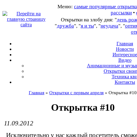
Меню:
самые популярные открытк
рассылки
•
Открытки на злобу дня: "
день ро
"
дружба
", "
я и ты
", "
неудача
", "
опти
от
Главная
Новости
Интересно
В
идео
А
нимационные и музы
О
ткрытки свои
Т
ехника кв
Контакты
Главная
»
Открытки с первым апреля
»
Открытка #10
Открытка #10
11.09.2012
Исключительно у нас каждый посетитель сможе