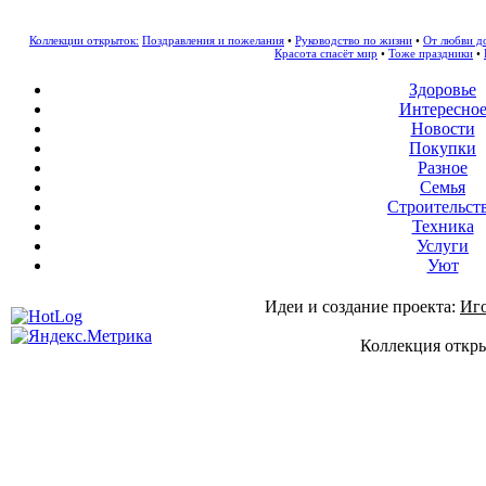
Коллекции открыток:
Поздравления и пожелания
•
Руководство по жизни
•
От любви д
Красота спасёт мир
•
Тоже праздники
•
Здоровье
Интересно
Новости
Покупки
Разное
Семья
Строительст
Техника
Услуги
Уют
Идеи и создание проекта:
Иг
Коллекция откры