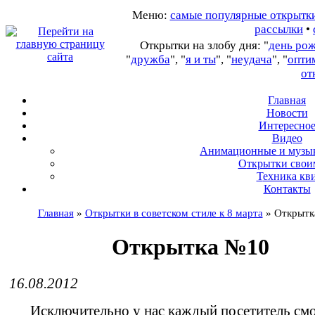
Меню:
самые популярные открытк
рассылки
•
Открытки на злобу дня: "
день ро
"
дружба
", "
я и ты
", "
неудача
", "
опти
от
Главная
Новости
Интересно
В
идео
А
нимационные и музы
О
ткрытки свои
Т
ехника кв
Контакты
Главная
»
Открытки в советском стиле к 8 марта
»
Открытк
Открытка №10
16.08.2012
Исключительно у нас каждый посетитель см