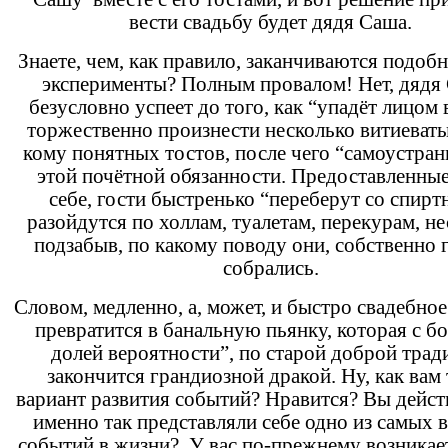
вести свадьбу будет дядя Саша.
Знаете, чем, как правило, заканчиваются подоб
эксперименты? Полным провалом! Нет, дядя
безусловно успеет до того, как “упадёт лицом 
торжественно произнести несколько витиеваты
кому понятных тостов, после чего “самоустран
этой почётной обязанности. Предоставленны
себе, гости быстренько “переберут со спирт
разойдутся по холлам, туалетам, перекурам, н
подзабыв, по какому поводу они, собственно 
собрались.
Словом, медленно, а, может, и быстро свадебное
превратится в банальную пьянку, которая с 
долей вероятности”, по старой доброй трад
закончится грандиозной дракой. Ну, как вам 
вариант развития событий? Нравится? Вы дейст
именно так представляли себе одно из самых
событий в жизни? У вас по-прежнему возникае