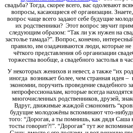
свадьба? Тогда, скорее всего, вас одолевают вся
вопросы, касающиеся её организации. Знаете,
вопрос чаще всего задают себе будущие моло
их родственники? Этот вопрос звучит при
следующим образом: “Так ли уж нужен на св
застолье тамада?”. Вопрос, конечно, интересный
правило, им озадачиваются люди, которые не
чёткого представления об организации свад
торжества вообще, а свадебного застолья в ча
У некоторых женихов и невест, а также “их ро
иногда возникает более, чем странная идея – 
экономии, поручить проведение свадебного з
непрофессионалам, которые всегда находятся
многочисленных родственников, друзей, зна
Вдруг, движимые жаждой сэкономить “кров
будущие молодожёны вспоминают что-нибудь
того: “Дорогая, а ты помнишь, как дядя Саша 
тосты говорит?!”. “Дорогая” тут же вспомина
Сашу вместе с его тостами, и вот решение пр