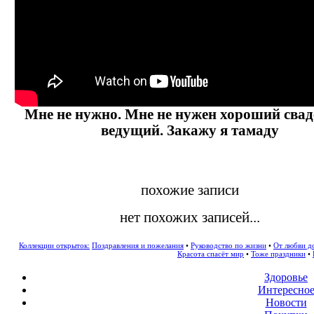
Мне не нужно. Мне не нужен хороший сва
ведущий. Закажу я тамаду
похожие записи
нет похожих записей...
Коллекции открыток:
Поздравления и пожелания
•
Руководство по жизни
•
От любви д
Красота спасёт мир
•
Тоже праздники
•
Здоровье
Интересно
Новости