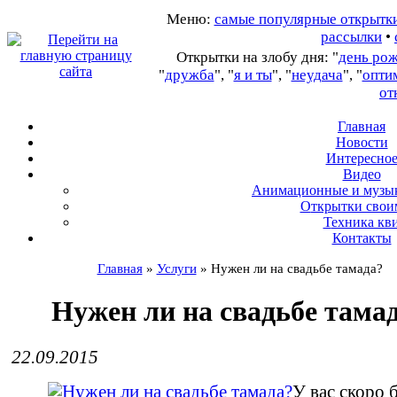
Меню:
самые популярные открытк
рассылки
•
Открытки на злобу дня: "
день ро
"
дружба
", "
я и ты
", "
неудача
", "
опти
от
Главная
Новости
Интересно
В
идео
А
нимационные и музы
О
ткрытки свои
Т
ехника кв
Контакты
Главная
»
Услуги
»
Нужен ли на свадьбе тамада?
Нужен ли на свадьбе тама
22.09.2015
У вас скоро 