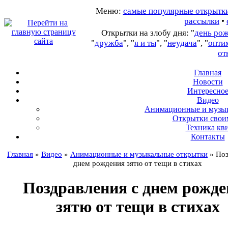
Меню:
самые популярные открытк
рассылки
•
Открытки на злобу дня: "
день ро
"
дружба
", "
я и ты
", "
неудача
", "
опти
от
Главная
Новости
Интересно
В
идео
А
нимационные и музы
О
ткрытки свои
Т
ехника кв
Контакты
Главная
»
Видео
»
Анимационные и музыкальные открытки
»
Поз
днем рождения зятю от тещи в стихах
Поздравления с днем рожд
зятю от тещи в стихах