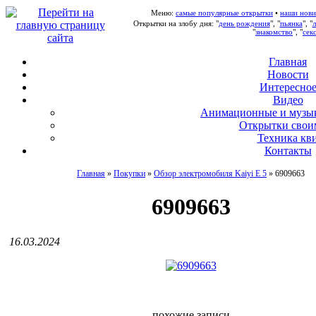
Меню:
самые популярные открытки
•
наши нови
Открытки на злобу дня: "
день рождения
", "
пьянка
", "
"
знакомство
", "
сек
Главная
Новости
Интересно
В
идео
А
нимационные и музы
О
ткрытки свои
Т
ехника кв
Контакты
Главная
»
Покупки
»
Обзор электромобиля Kaiyi E 5
»
6909663
6909663
16.03.2024
похожие записи