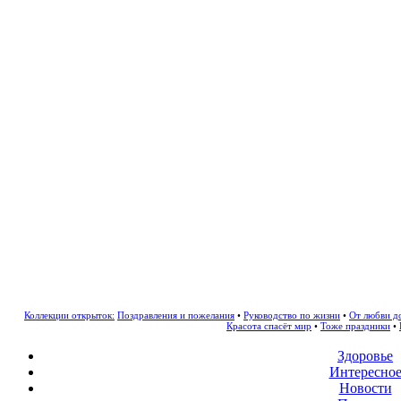
Коллекции открыток:
Поздравления и пожелания
•
Руководство по жизни
•
От любви д
Красота спасёт мир
•
Тоже праздники
•
Здоровье
Интересно
Новости