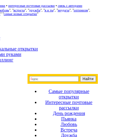
нки
•
интересные почтовые рассылки
•
связь с авторами
любовь
", "
встреча
", "
дружба
", "
я и ты
", "
неудача
", "
оптимизм
",
с
" "
самые новые открытки
"
е
кальные открытки
ми руками
иллинг
Самые популярные
открытки
Интересные почтовые
рассылки
День рождения
Пьянка
Любовь
Встреча
Дружба