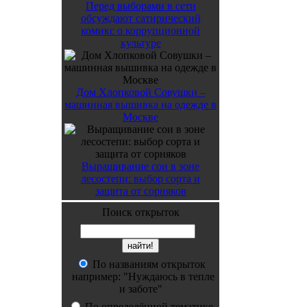
Перед выборами в сети
обсуждают сатирический
комикс о коррупционной
культуре
Дом Хлопковой Совушки –
машинная вышивка на одежде в
Москве
Выращивание сои в зоне
лесостепи: выбор сорта и
защита от сорняков
Поиск открыток
По названиям открыток
например: "Нуждаюсь в тепле
и заботе"
По определённой тематике