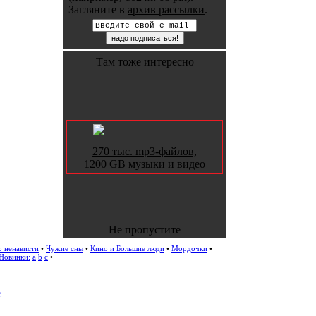
Загляните в
архив рассылки
.
Там тоже интересно
270 тыс. mp3-файлов,
1200 GB музыки и видео
Не пропустите
о ненависти
•
Чужие сны
•
Кино и Большие люди
•
Мордочки
•
Новинки:
a
b
c
•
е