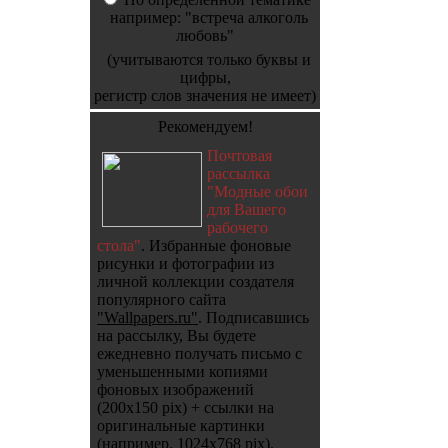
например: "встреча алкоголь
любовь"
(учитываются только буквы и
цифры,
регистр слов значения не имеет)
Рекомендуем!
Почтовая
рассылка
"Модные обои
для Вашего
рабочего
стола"
. Избранные фоновые
рисунки и фотографии из
личной коллекции создателя
популярного сайта
"Wallpapers.ru"
. Подписавшись
на рассылку, Вы будете
ежедневно получать письмо с
уменьшенными копиями
фоновых изображений
(200x150 pix) + ссылки на
оригинальные картинки
(например, 1024x768 pix).