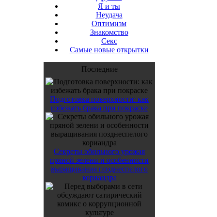
Я и ты
Неудача
Оптимизм
Знакомство
Секс
Самые новые открытки
Последние
Подготовка поверхности: как
избежать брака при покраске
Секреты обильного урожая
пряной зелени и особенности
выращивания позднеспелого
кориандра