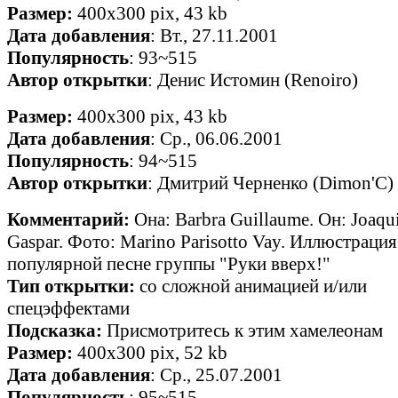
Размер:
400x300 pix, 43 kb
Дата добавления
: Вт., 27.11.2001
Популярность
: 93~515
Автор открытки
: Денис Истомин (Renoiro)
Размер:
400x300 pix, 43 kb
Дата добавления
: Ср., 06.06.2001
Популярность
: 94~515
Автор открытки
: Дмитрий Черненко (Dimon'C)
Комментарий:
Она: Barbra Guillaume. Он: Joaq
Gaspar. Фото: Marino Parisotto Vay. Иллюстрация
популярной песне группы "Руки вверх!"
Тип открытки:
со сложной анимацией и/или
спецэффектами
Подсказка:
Присмотритесь к этим хамелеонам
Размер:
400x300 pix, 52 kb
Дата добавления
: Ср., 25.07.2001
Популярность
: 95~515