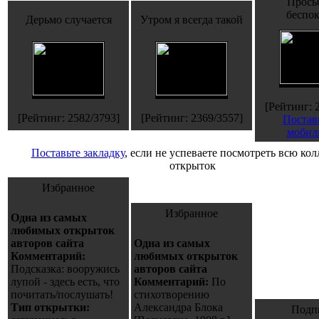
Просьб
беспок
Дерьмо случается
Утром я всегда такой
[Рейтинг: 
[Рейтинг: 2582/3793]
[Рейтинг: 2369/3557]
Постав
мобил
Поставьте закладку
, если не успеваете посмотреть всю ко
открыток
Избранное
Избранное
Одна из самых
любимых открыток
авторов сайта
Одна из самых
Комментарий:
любимых открыток
Подсказка: вооружись
авторов сайта
лупой - здесь есть, что
Комментарий:
По
почитать/послушать!
стихотворению
Тип открытки:
Александра Блока
Подп