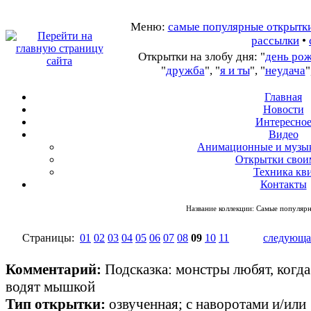
Меню:
самые популярные открытк
рассылки
•
Открытки на злобу дня: "
день ро
"
дружба
", "
я и ты
", "
неудача
"
Главная
Новости
Интересно
В
идео
А
нимационные и музы
О
ткрытки свои
Т
ехника кв
Контакты
Название коллекции:
Самые популярн
Страницы:
01
02
03
04
05
06
07
08
09
10
11
следующа
Комментарий:
Подсказка: монстры любят, когда
водят мышкой
Тип открытки:
озвученная; с наворотами и/или