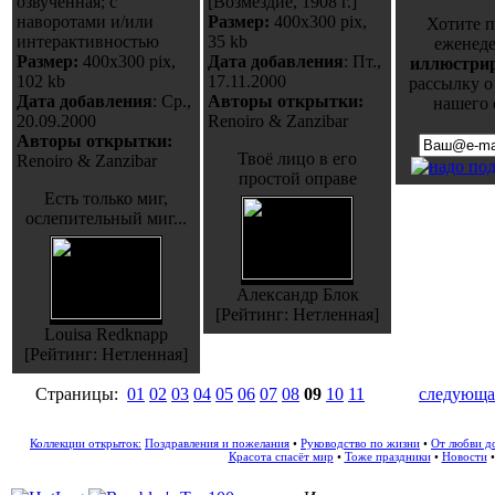
озвученная; с
[Возмездие, 1908 г.]
наворотами и/или
Размер:
400x300 pix,
Хотите п
интерактивностью
35 kb
еженед
Размер:
400x300 pix,
Дата добавления
: Пт.,
иллюстри
102 kb
17.11.2000
рассылку о
Дата добавления
: Ср.,
Авторы открытки:
нашего 
20.09.2000
Renoiro & Zanzibar
Авторы открытки:
Твоё лицо в его
Renoiro & Zanzibar
простой оправе
Есть только миг,
ослепительный миг...
Александр Блок
[Рейтинг: Нетленная]
Louisa Redknapp
[Рейтинг: Нетленная]
Страницы:
01
02
03
04
05
06
07
08
09
10
11
следующа
Коллекции открыток:
Поздравления и пожелания
•
Руководство по жизни
•
От любви д
Красота спасёт мир
•
Тоже праздники
•
Новости