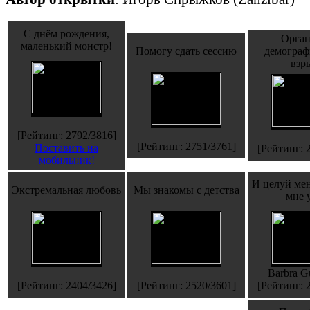
С днём рождения,
Орган
маленький монстр!
Помогу сдать сессию
демограф
взр
[Рейтинг: 2792/3816]
[Рейтинг: 2751/3761]
Поставить на
[Рейтинг: 
мобильник!
И целуй мен
Экстремальная любовь
Мы знакомы с детства
мне 
Barbra G
[Рейтинг: 2404/3426]
[Рейтинг: 2520/3601]
[Рейтинг: 